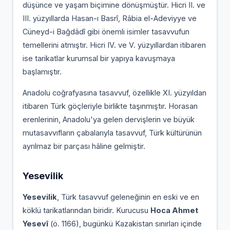
düşünce ve yaşam biçimine dönüşmüştür. Hicri II. ve
III. yüzyıllarda Hasan-ı Basrî, Râbia el-Adeviyye ve
Cüneyd-i Bağdâdî gibi önemli isimler tasavvufun
temellerini atmıştır. Hicri IV. ve V. yüzyıllardan itibaren
ise tarikatlar kurumsal bir yapıya kavuşmaya
başlamıştır.
Anadolu coğrafyasına tasavvuf, özellikle XI. yüzyıldan
itibaren Türk göçleriyle birlikte taşınmıştır. Horasan
erenlerinin, Anadolu'ya gelen dervişlerin ve büyük
mutasavvıfların çabalarıyla tasavvuf, Türk kültürünün
ayrılmaz bir parçası hâline gelmiştir.
Yesevilik
Yesevilik
, Türk tasavvuf geleneğinin en eski ve en
köklü tarikatlarından biridir. Kurucusu
Hoca Ahmet
Yesevî
(ö. 1166), bugünkü Kazakistan sınırları içinde