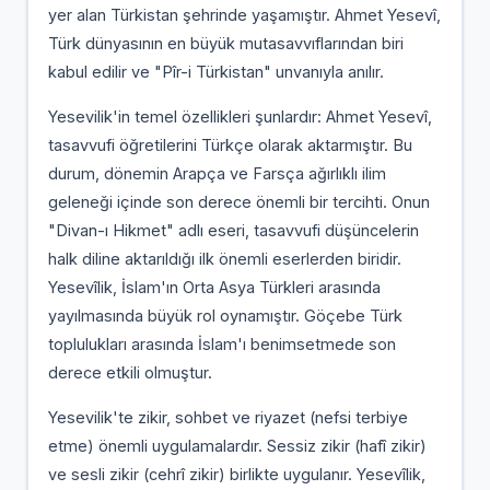
yer alan Türkistan şehrinde yaşamıştır. Ahmet Yesevî,
Türk dünyasının en büyük mutasavvıflarından biri
kabul edilir ve "Pîr-i Türkistan" unvanıyla anılır.
Yesevilik'in temel özellikleri şunlardır: Ahmet Yesevî,
tasavvufi öğretilerini Türkçe olarak aktarmıştır. Bu
durum, dönemin Arapça ve Farsça ağırlıklı ilim
geleneği içinde son derece önemli bir tercihti. Onun
"Divan-ı Hikmet" adlı eseri, tasavvufi düşüncelerin
halk diline aktarıldığı ilk önemli eserlerden biridir.
Yesevîlik, İslam'ın Orta Asya Türkleri arasında
yayılmasında büyük rol oynamıştır. Göçebe Türk
toplulukları arasında İslam'ı benimsetmede son
derece etkili olmuştur.
Yesevilik'te zikir, sohbet ve riyazet (nefsi terbiye
etme) önemli uygulamalardır. Sessiz zikir (hafî zikir)
ve sesli zikir (cehrî zikir) birlikte uygulanır. Yesevîlik,