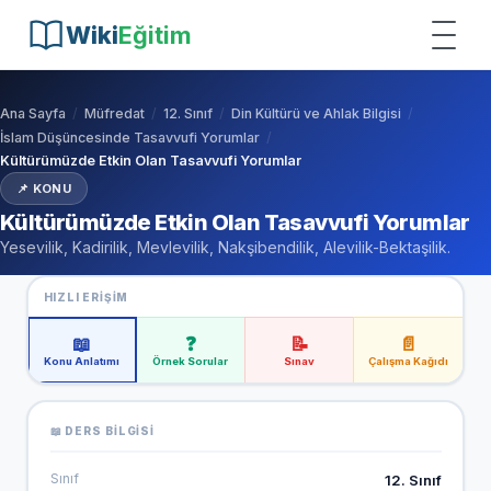
Wiki
Eğitim
Ana Sayfa
Müfredat
12. Sınıf
Din Kültürü ve Ahlak Bilgisi
İslam Düşüncesinde Tasavvufi Yorumlar
Kültürümüzde Etkin Olan Tasavvufi Yorumlar
📌 KONU
Kültürümüzde Etkin Olan Tasavvufi Yorumlar
Yesevilik, Kadirilik, Mevlevilik, Nakşibendilik, Alevilik-Bektaşilik.
HIZLI ERIŞIM
📖
❓
📝
📄
Konu Anlatımı
Örnek Sorular
Sınav
Çalışma Kağıdı
📖 DERS BILGISI
Sınıf
12. Sınıf