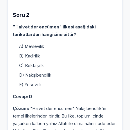
Soru 2
"Halvet der encümen" ilkesi aşağıdaki
tarikatlardan hangisine aittir?
A) Mevlevilik
B) Kadirilik
C) Bektaşilik
D) Nakşibendilik
E) Yesevilik
Cevap: D
Çözüm:
"Halvet der encümen" Nakşibendîlik'in
temel ilkelerinden biridir. Bu ilke, toplum içinde
yaşarken kalben yalnız Allah ile olma hâlini ifade eder.