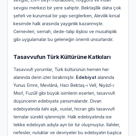
sevgisi merkezi bir yere sahiptir. Bektaşîlik daha çok
şehirli ve kurumsal bir yapı sergilerken, Alevilik kırsal
kesimde halk arasında yaygınlık kazanmıştır.
Cemevleri, semah, dede-talip ilişkisi ve musahiplik
gibi uygulamalar bu geleneğin önemli unsurlarıdır.
Tasavvufun Türk Kültürüne Katkıları
Tasavvufi yorumlar, Türk kültürünün hemen her
alanında derin izler bırakmıştır.
Edebiyat
alanında
Yunus Emre, Mevlânâ, Hacı Bektaş-ı Velî, Niyâzî-i
Mısrî, Fuzûlî gibi büyük isimlerin eserleri, tasavvufi
düşüncenin edebiyata yansımalarıdır. Divan
edebiyatında ilahi aşk, vuslat, hicran gibi tasavvufi
temalar sürekli işlenmiştir. Halk edebiyatında ise
tekke edebiyatı adıyla ayrı bir tür oluşmuştur. İlahiler,
nefesler, nutuklar ve devriyeler bu edebiyatın başlıca