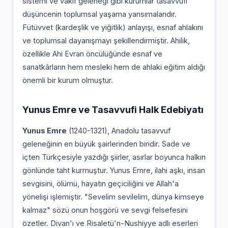
sistemi ve vakıf geleneği gibi kurumlar tasavvufi
düşüncenin toplumsal yaşama yansımalarıdır.
Fütüvvet (kardeşlik ve yiğitlik) anlayışı, esnaf ahlakını
ve toplumsal dayanışmayı şekillendirmiştir. Ahilik,
özellikle Ahi Evran öncülüğünde esnaf ve
sanatkârların hem mesleki hem de ahlaki eğitim aldığı
önemli bir kurum olmuştur.
Yunus Emre ve Tasavvufi Halk Edebiyatı
Yunus Emre
(1240-1321), Anadolu tasavvuf
geleneğinin en büyük şairlerinden biridir. Sade ve
içten Türkçesiyle yazdığı şiirler, asırlar boyunca halkın
gönlünde taht kurmuştur. Yunus Emre, ilahi aşkı, insan
sevgisini, ölümü, hayatın geçiciliğini ve Allah'a
yönelişi işlemiştir. "Sevelim sevilelim, dünya kimseye
kalmaz" sözü onun hoşgörü ve sevgi felsefesini
özetler. Divan'ı ve Risaletü'n-Nushiyye adlı eserleri