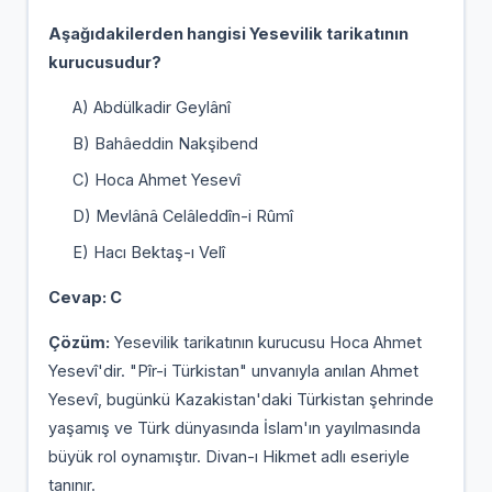
Aşağıdakilerden hangisi Yesevilik tarikatının
kurucusudur?
A) Abdülkadir Geylânî
B) Bahâeddin Nakşibend
C) Hoca Ahmet Yesevî
D) Mevlânâ Celâleddîn-i Rûmî
E) Hacı Bektaş-ı Velî
Cevap: C
Çözüm:
Yesevilik tarikatının kurucusu Hoca Ahmet
Yesevî'dir. "Pîr-i Türkistan" unvanıyla anılan Ahmet
Yesevî, bugünkü Kazakistan'daki Türkistan şehrinde
yaşamış ve Türk dünyasında İslam'ın yayılmasında
büyük rol oynamıştır. Divan-ı Hikmet adlı eseriyle
tanınır.