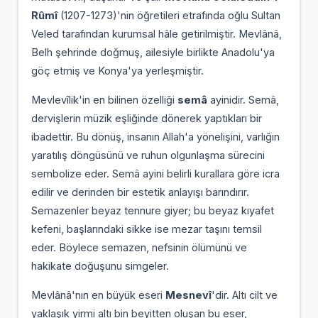
Rûmî
(1207-1273)'nin öğretileri etrafında oğlu Sultan
Veled tarafından kurumsal hâle getirilmiştir. Mevlânâ,
Belh şehrinde doğmuş, ailesiyle birlikte Anadolu'ya
göç etmiş ve Konya'ya yerleşmiştir.
Mevlevîlik'in en bilinen özelliği
semâ
ayinidir. Semâ,
dervişlerin müzik eşliğinde dönerek yaptıkları bir
ibadettir. Bu dönüş, insanın Allah'a yönelişini, varlığın
yaratılış döngüsünü ve ruhun olgunlaşma sürecini
sembolize eder. Semâ ayini belirli kurallara göre icra
edilir ve derinden bir estetik anlayışı barındırır.
Semazenler beyaz tennure giyer; bu beyaz kıyafet
kefeni, başlarındaki sikke ise mezar taşını temsil
eder. Böylece semazen, nefsinin ölümünü ve
hakikate doğuşunu simgeler.
Mevlânâ'nın en büyük eseri
Mesnevî
'dir. Altı cilt ve
yaklaşık yirmi altı bin beyitten oluşan bu eser,