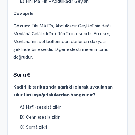
E) Fîhi Mâ Fîh – Abdülkadir Geylânî
Cevap: E
Çözüm:
Fîhi Mâ Fîh, Abdülkadir Geylânî'nin değil,
Mevlânâ Celâleddîn-i Rûmî'nin eseridir. Bu eser,
Mevlânâ'nın sohbetlerinden derlenen düzyazı
şeklinde bir eserdir. Diğer eşleştirmelerin tümü
doğrudur.
Soru 6
Kadirîlik tarikatında ağırlıklı olarak uygulanan
zikir türü aşağıdakilerden hangisidir?
A) Hafî (sessiz) zikir
B) Cehrî (sesli) zikir
C) Semâ zikri