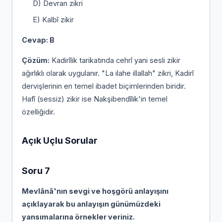
D) Devran zikri
E) Kalbî zikir
Cevap: B
Çözüm:
Kadirîlik tarikatında cehrî yani sesli zikir
ağırlıklı olarak uygulanır. "La ilahe illallah" zikri, Kadirî
dervişlerinin en temel ibadet biçimlerinden biridir.
Hafî (sessiz) zikir ise Nakşibendîlik'in temel
özelliğidir.
Açık Uçlu Sorular
Soru 7
Mevlânâ'nın sevgi ve hoşgörü anlayışını
açıklayarak bu anlayışın günümüzdeki
yansımalarına örnekler veriniz.