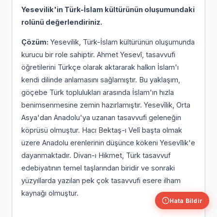
Yesevilik'in Türk-İslam kültürünün oluşumundaki
rolünü değerlendiriniz.
Çözüm:
Yesevilik, Türk-İslam kültürünün oluşumunda
kurucu bir role sahiptir. Ahmet Yesevî, tasavvufi
öğretilerini Türkçe olarak aktararak halkın İslam'ı
kendi dilinde anlamasını sağlamıştır. Bu yaklaşım,
göçebe Türk toplulukları arasında İslam'ın hızla
benimsenmesine zemin hazırlamıştır. Yesevîlik, Orta
Asya'dan Anadolu'ya uzanan tasavvufi geleneğin
köprüsü olmuştur. Hacı Bektaş-ı Velî başta olmak
üzere Anadolu erenlerinin düşünce kökeni Yesevîlik'e
dayanmaktadır. Divan-ı Hikmet, Türk tasavvuf
edebiyatının temel taşlarından biridir ve sonraki
yüzyıllarda yazılan pek çok tasavvufi esere ilham
kaynağı olmuştur.
Hata Bildir