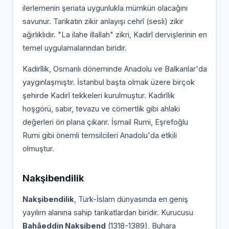
ilerlemenin şeriata uygunlukla mümkün olacağını
savunur. Tarikatın zikir anlayışı cehrî (sesli) zikir
ağırlıklıdır. "La ilahe illallah" zikri, Kadirî dervişlerinin en
temel uygulamalarından biridir.
Kadirîlik, Osmanlı döneminde Anadolu ve Balkanlar'da
yaygınlaşmıştır. İstanbul başta olmak üzere birçok
şehirde Kadirî tekkeleri kurulmuştur. Kadirîlik
hoşgörü, sabır, tevazu ve cömertlik gibi ahlaki
değerleri ön plana çıkarır. İsmail Rumi, Eşrefoğlu
Rumi gibi önemli temsilcileri Anadolu'da etkili
olmuştur.
Nakşibendilik
Nakşibendilik
, Türk-İslam dünyasında en geniş
yayılım alanına sahip tarikatlardan biridir. Kurucusu
Bahâeddin Nakşibend
(1318-1389), Buhara