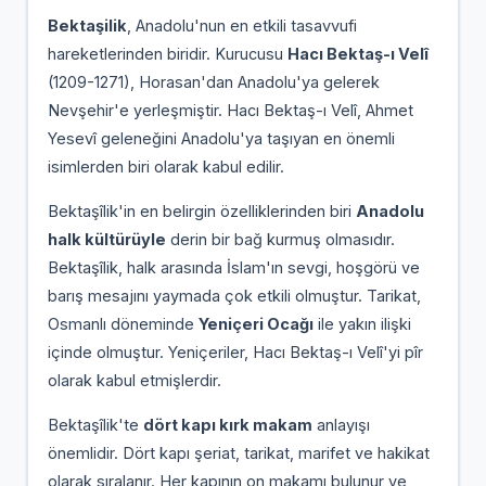
Bektaşilik
, Anadolu'nun en etkili tasavvufi
hareketlerinden biridir. Kurucusu
Hacı Bektaş-ı Velî
(1209-1271), Horasan'dan Anadolu'ya gelerek
Nevşehir'e yerleşmiştir. Hacı Bektaş-ı Velî, Ahmet
Yesevî geleneğini Anadolu'ya taşıyan en önemli
isimlerden biri olarak kabul edilir.
Bektaşîlik'in en belirgin özelliklerinden biri
Anadolu
halk kültürüyle
derin bir bağ kurmuş olmasıdır.
Bektaşîlik, halk arasında İslam'ın sevgi, hoşgörü ve
barış mesajını yaymada çok etkili olmuştur. Tarikat,
Osmanlı döneminde
Yeniçeri Ocağı
ile yakın ilişki
içinde olmuştur. Yeniçeriler, Hacı Bektaş-ı Velî'yi pîr
olarak kabul etmişlerdir.
Bektaşîlik'te
dört kapı kırk makam
anlayışı
önemlidir. Dört kapı şeriat, tarikat, marifet ve hakikat
olarak sıralanır. Her kapının on makamı bulunur ve