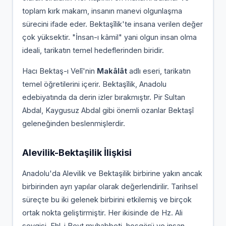
toplam kırk makam, insanın manevi olgunlaşma
sürecini ifade eder. Bektaşîlik'te insana verilen değer
çok yüksektir. "İnsan-ı kâmil" yani olgun insan olma
ideali, tarikatın temel hedeflerinden biridir.
Hacı Bektaş-ı Velî'nin
Makâlât
adlı eseri, tarikatın
temel öğretilerini içerir. Bektaşîlik, Anadolu
edebiyatında da derin izler bırakmıştır. Pir Sultan
Abdal, Kaygusuz Abdal gibi önemli ozanlar Bektaşî
geleneğinden beslenmişlerdir.
Alevilik-Bektaşilik İlişkisi
Anadolu'da Alevilik ve Bektaşilik birbirine yakın ancak
birbirinden ayrı yapılar olarak değerlendirilir. Tarihsel
süreçte bu iki gelenek birbirini etkilemiş ve birçok
ortak nokta geliştirmiştir. Her ikisinde de Hz. Ali
sevgisi, Ehl-i Beyt muhabbeti, hoşgörü ve insan