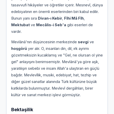
tasavvufi hikâyeler ve öğretiler içerir. Mesnevî, dünya
edebiyatının en önemli eserlerinden biri kabul edilir.
Bunun yanı sıra
Divan-ı Kebir
,
Fîhi Mâ Fîh
,
Mektubat
ve
Mecâlis-i Seb'a
gibi eserleri de
vardır.
Mevlânâ'nın düşüncesinin merkezinde
sevgi
ve
hoşgörü
yer alır. O, insanları din, dil, ırk ayrımı
gözetmeksizin kucaklamış ve "Gel, ne olursan ol yine
gel" anlayışını benimsemiştir. Mevlânâ'ya göre aşk,
yaratılışın sebebi ve insanı Allah'a ulaştıran en güçlü
bağdır. Mevlevîlik, musiki, edebiyat, hat, tezhip ve
diğer güzel sanatlar alanında Türk kültürüne büyük
katkılarda bulunmuştur. Mevlevî dergâhları, birer
kültür ve sanat merkezi işlevi görmüştür.
Bektaşilik