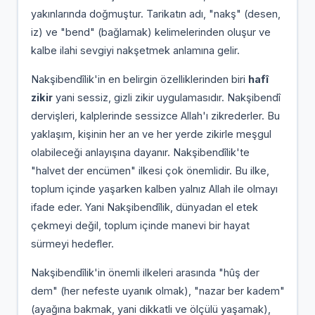
yakınlarında doğmuştur. Tarikatın adı, "nakş" (desen,
iz) ve "bend" (bağlamak) kelimelerinden oluşur ve
kalbe ilahi sevgiyi nakşetmek anlamına gelir.
Nakşibendîlik'in en belirgin özelliklerinden biri
hafî
zikir
yani sessiz, gizli zikir uygulamasıdır. Nakşibendî
dervişleri, kalplerinde sessizce Allah'ı zikrederler. Bu
yaklaşım, kişinin her an ve her yerde zikirle meşgul
olabileceği anlayışına dayanır. Nakşibendîlik'te
"halvet der encümen" ilkesi çok önemlidir. Bu ilke,
toplum içinde yaşarken kalben yalnız Allah ile olmayı
ifade eder. Yani Nakşibendîlik, dünyadan el etek
çekmeyi değil, toplum içinde manevi bir hayat
sürmeyi hedefler.
Nakşibendîlik'in önemli ilkeleri arasında "hûş der
dem" (her nefeste uyanık olmak), "nazar ber kadem"
(ayağına bakmak, yani dikkatli ve ölçülü yaşamak),