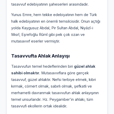
tasavvuf edebiyatının şaheserleri arasındadır.
Yunus Emre, hem tekke edebiyatının hem de Türk
halk edebiyatının en önemli temsilcisidir. Onun açtığı
yolda Kaygusuz Abdal, Pir Sultan Abdal, Niyâzî-i
Mısrî, Eşrefoğlu Rûmî gibi pek çok ozan ve
mutasavvıf eserler vermiştir.
Tasavvufta Ahlak Anlayışı
Tasavvufun temel hedeflerinden biri
güzel ahlak
sahibi olmaktır
. Mutasavvıflara göre gerçek
tasavvuf, güzel ahlaktır. Nefsi terbiye etmek, kibri
kırmak, cömert olmak, sabırlı olmak, şefkatli ve
merhametli davranmak tasavvufun ahlak anlayışının
temel unsurlarıdır. Hz. Peygamber'in ahlakı, tüm
tasavvufi ekollerin ortak idealidir.