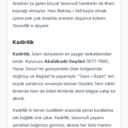
Anadolu'ya gelen birçok tasavvufi hareketin de ilham
kaynağı olmuştur. Hacı Bektaş-ı Velî başta olmak
üzere pek çok Anadolu ereninin düşünce kökeni
Yesevîlik'e dayanır.
Kadirilik
Kadirilik
, İslam dünyasının en yaygın tarikatlarından
biridir. Kurucusu
Abdülkadir Geylânî
(1077-1166),
Hazar Denizi'nin güneyindeki Gilan bölgesinde
doğmuş ve Bağdat'ta yaşamıştır. "Gavs-ı Âzam" (en
büyük yardımcı) unvanıyla tanınan Geylânî, hem zâhirî
ilimlerde hem de bâtınî ilimlerde derin bilgiye sahip bir
âlimdi.
Kadirîlik'in temel özellikleri arasında şeriat kurallarına
sıkı bağlılık öne çıkar. Kadirîlik, tasavvufi yaşamı
şeriattan bağımsız görmez; aksine her türlü manevi