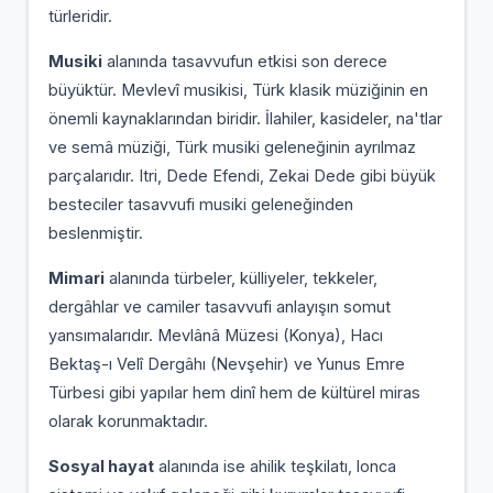
türleridir.
Musiki
alanında tasavvufun etkisi son derece
büyüktür. Mevlevî musikisi, Türk klasik müziğinin en
önemli kaynaklarından biridir. İlahiler, kasideler, na'tlar
ve semâ müziği, Türk musiki geleneğinin ayrılmaz
parçalarıdır. Itri, Dede Efendi, Zekai Dede gibi büyük
besteciler tasavvufi musiki geleneğinden
beslenmiştir.
Mimari
alanında türbeler, külliyeler, tekkeler,
dergâhlar ve camiler tasavvufi anlayışın somut
yansımalarıdır. Mevlânâ Müzesi (Konya), Hacı
Bektaş-ı Velî Dergâhı (Nevşehir) ve Yunus Emre
Türbesi gibi yapılar hem dinî hem de kültürel miras
olarak korunmaktadır.
Sosyal hayat
alanında ise ahilik teşkilatı, lonca