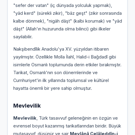
"sefer der vatan" (iç dünyada yolculuk yapmak),
"yâd kerd" (sürekli zikir), "bâz geşt" (zikir sonrasında
kalbe dönmek), "nigâh dâşt" (kalbi korumak) ve "yâd
dâşt" (Allah'ın huzurunda olma bilinci) gibi ilkeler
sayılabilir.
Nakşibendîlik Anadolu'ya XV. yüzyıldan itibaren
yayılmıştır. Özellikle Molla İlahî, Halid-i Bağdadî gibi
isimlerle Osmanlı toplumunda derin etkiler bırakmıştır.
Tarikat, Osmanlı'nın son dönemlerinde ve
Cumhuriyet'in ilk yıllarında toplumsal ve kültürel
hayatta önemli bir yere sahip olmuştur.
Mevlevilik
Mevlevilik
, Türk tasavvuf geleneğinin en özgün ve
evrensel boyut kazanmış tarikatlarından biridir. Büyük
mutasavvıf, düşünür ve şair
Mevlânâ Celâleddîn-i