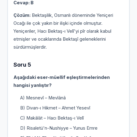
Cevap: B
Çözüm:
Bektaşilik, Osmanlı döneminde Yeniçeri
Ocağı ile çok yakın bir ilişki içinde olmuştur.
Yeniçeriler, Hacı Bektaş-ı Velî'yi pîr olarak kabul
etmişler ve ocaklarında Bektaşî geleneklerini
sürdürmüşlerdir.
Soru 5
Aşağıdaki eser-müellif eşleştirmelerinden
hangisi yanlıştır?
A) Mesnevî – Mevlânâ
B) Divan-ı Hikmet – Ahmet Yesevî
C) Makâlât – Hacı Bektaş-ı Velî
D) Risaletü'n-Nushiyye – Yunus Emre