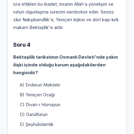
icra ettikleri bu ibadet, insanın Allah'a yönelişini ve
ruhun olgunlaşma sürecini sembolize eder. Sessiz
zikir Nakşibendîlik'e, Yeniçeri ilişkisi ve dört kapı kırk
makam Bektaşîlik'e aittir.
Soru 4
Bektaşilik tarikatının Osmanlı Devleti'nde yakın
ilişki içinde olduğu kurum aşağıdakilerden
hangisidir?
A) Enderun Mektebi
B) Yeniçeri Ocağı
C) Divan-ı Hümayun
D) Darülfünun
E) Şeyhülislamlık