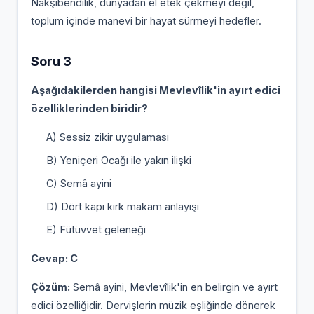
Nakşibendîlik, dünyadan el etek çekmeyi değil,
toplum içinde manevi bir hayat sürmeyi hedefler.
Soru 3
Aşağıdakilerden hangisi Mevlevîlik'in ayırt edici
özelliklerinden biridir?
A) Sessiz zikir uygulaması
B) Yeniçeri Ocağı ile yakın ilişki
C) Semâ ayini
D) Dört kapı kırk makam anlayışı
E) Fütüvvet geleneği
Cevap: C
Çözüm:
Semâ ayini, Mevlevîlik'in en belirgin ve ayırt
edici özelliğidir. Dervişlerin müzik eşliğinde dönerek