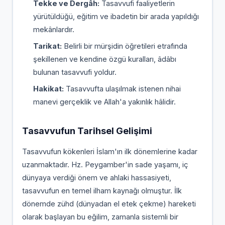
Tekke ve Dergâh:
Tasavvufi faaliyetlerin
yürütüldüğü, eğitim ve ibadetin bir arada yapıldığı
mekânlardır.
Tarikat:
Belirli bir mürşidin öğretileri etrafında
şekillenen ve kendine özgü kuralları, âdâbı
bulunan tasavvufi yoldur.
Hakikat:
Tasavvufta ulaşılmak istenen nihai
manevi gerçeklik ve Allah'a yakınlık hâlidir.
Tasavvufun Tarihsel Gelişimi
Tasavvufun kökenleri İslam'ın ilk dönemlerine kadar
uzanmaktadır. Hz. Peygamber'in sade yaşamı, iç
dünyaya verdiği önem ve ahlaki hassasiyeti,
tasavvufun en temel ilham kaynağı olmuştur. İlk
dönemde zühd (dünyadan el etek çekme) hareketi
olarak başlayan bu eğilim, zamanla sistemli bir