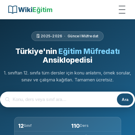
Wiki
Eğitim
🗓️ 2025-2026 · Güncel Müfredat
Türkiye'nin
Eğitim Müfredatı
Ansiklopedisi
1. sınıftan 12. sınıfa tüm dersler için konu anlatımı, örnek sorular,
sınav ve çalışma kağıtları. Tamamen ücretsiz.
Ara
12
110
Sınıf
Ders