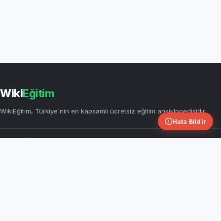
Wiki
Eğitim
WikiEğitim, Türkiye'nin en kapsamlı ücretsiz eğitim ansiklopedisidir.
Hata Bildir
HIZLI BAĞLANTILAR
KEŞFET
Sorumluluk Reddi
Ahiret Hayatının Aşamaları
Çözünme ve Çözünme Hızına Etki
KVKK Aydınlatma Metni
Eden Faktörler
Çerez Politikası
Temel Haklar ve Özgürlükler
Kullanım Koşulları
Milli Egemenlik ve Bağımsızlık
Gizlilik Politikası