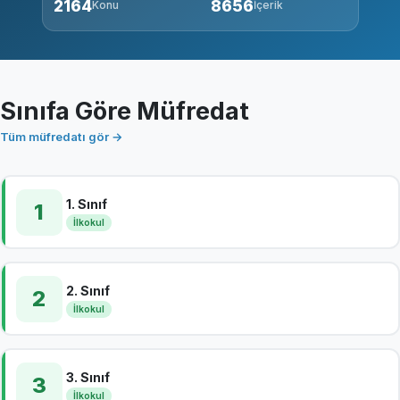
2164
8656
Konu
İçerik
Sınıfa Göre Müfredat
Tüm müfredatı gör →
1. Sınıf
1
İlkokul
2. Sınıf
2
İlkokul
3. Sınıf
3
İlkokul