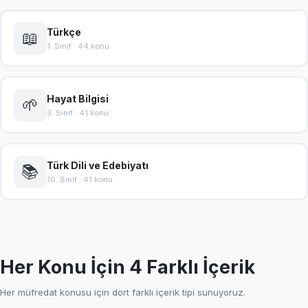
Türkçe
📖
1. Sınıf · 44 konu
Hayat Bilgisi
🌱
3. Sınıf · 41 konu
Türk Dili ve Edebiyatı
📚
10. Sınıf · 41 konu
Her Konu İçin 4 Farklı İçerik
Her müfredat konusu için dört farklı içerik tipi sunuyoruz.