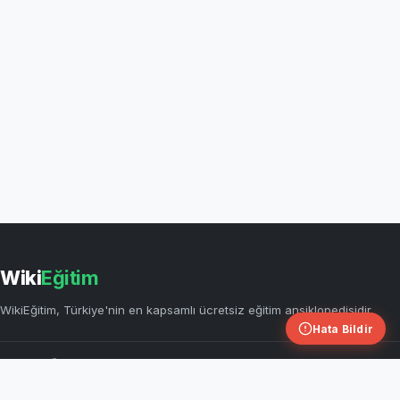
Wiki
Eğitim
WikiEğitim, Türkiye'nin en kapsamlı ücretsiz eğitim ansiklopedisidir.
Hata Bildir
HIZLI BAĞLANTILAR
KEŞFET
Sorumluluk Reddi
Maddenin Hâl Değişimi