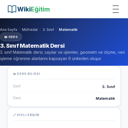
Wiki
Eğitim
Ana Sayfa
Müfredat
3. Sınıf
Matematik
📖 DERS
3. Sınıf Matematik Dersi
3. sınıf Matematik dersi; sayılar ve işlemler, geometri ve ölçme, veri
işleme öğrenme alanlarını kapsayan 6 üniteden oluşur.
📖 DERS BILGISI
Sınıf
3. Sınıf
Ders
Matematik
🔗 HIZLI ERIŞIM