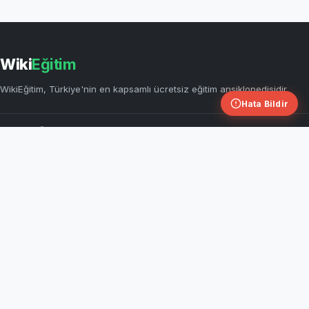
Wiki
Eğitim
WikiEğitim, Türkiye'nin en kapsamlı ücretsiz eğitim ansiklopedisidir.
Hata Bildir
HIZLI BAĞLANTILAR
KEŞFET
Sorumluluk Reddi
Trafiğin Çevreye Etkisi
İslam Anlayışının Oluşmasında
KVKK Aydınlatma Metni
Etkili Olan Şahsiyetler
Çerez Politikası
Okuma
Kullanım Koşulları
Okuma ve Anlama Çalışmaları
Gizlilik Politikası
Hz. Muhammed'in Güvenilirliği
İletişim
Su Kaynakları
Isınma ve Soğuma Hareketleri
Types of Movies