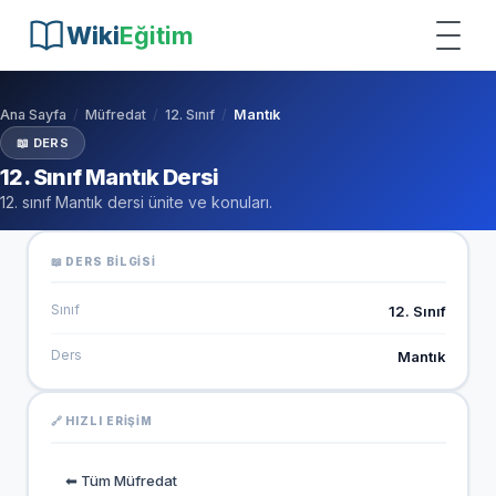
Wiki
Eğitim
Ana Sayfa
Müfredat
12. Sınıf
Mantık
📖 DERS
12. Sınıf Mantık Dersi
12. sınıf Mantık dersi ünite ve konuları.
📖 DERS BILGISI
Sınıf
12. Sınıf
Ders
Mantık
🔗 HIZLI ERIŞIM
⬅ Tüm Müfredat