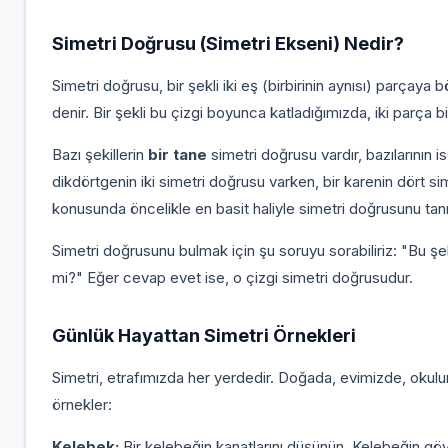
Simetri Doğrusu (Simetri Ekseni) Nedir?
Simetri doğrusu, bir şekli iki eş (birbirinin aynısı) parçaya 
denir. Bir şekli bu çizgi boyunca katladığımızda, iki parça 
Bazı şekillerin
bir tane
simetri doğrusu vardır, bazılarının i
dikdörtgenin iki simetri doğrusu varken, bir karenin dört si
konusunda öncelikle en basit haliyle simetri doğrusunu t
Simetri doğrusunu bulmak için şu soruyu sorabiliriz: "Bu şekl
mi?" Eğer cevap evet ise, o çizgi simetri doğrusudur.
Günlük Hayattan Simetri Örnekleri
Simetri, etrafımızda her yerdedir. Doğada, evimizde, okulu
örnekler:
Kelebek:
Bir kelebeğin kanatlarını düşünün. Kelebeğin göv