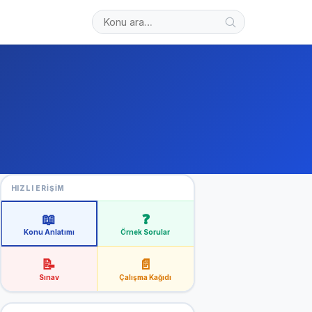
Arama:
HIZLI ERIŞIM
📖
❓
Konu Anlatımı
Örnek Sorular
📝
📄
Sınav
Çalışma Kağıdı