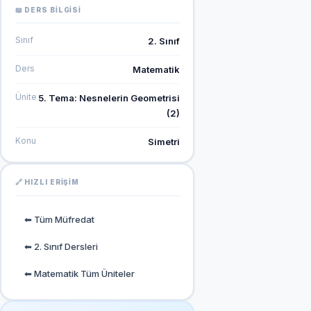
📖 DERS BILGISI
Sınıf
2. Sınıf
Ders
Matematik
Ünite
5. Tema: Nesnelerin Geometrisi
(2)
Konu
Simetri
🔗 HIZLI ERIŞIM
⬅ Tüm Müfredat
⬅ 2. Sınıf Dersleri
⬅ Matematik Tüm Üniteler