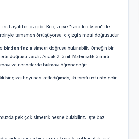
bölen hayali bir çizgidir. Bu çizgiye "simetri ekseni" de
birbiriyle tamamen örtüşüyorsa, o çizgi simetri doğrusudur.
se
birden fazla
simetri doğrusu bulunabilir. Örneğin bir
metri doğrusu vardır. Ancak 2. Sınıf Matematik Simetri
anımayı ve nesnelerde bulmayı öğreneceğiz.
i bir çizgi boyunca katladığımda, iki tarafı üst üste gelir
muzda pek çok simetrik nesne bulabiliriz. İşte bazı
desinden geçen bir çizgi çekersek, sol kanat ile sağ