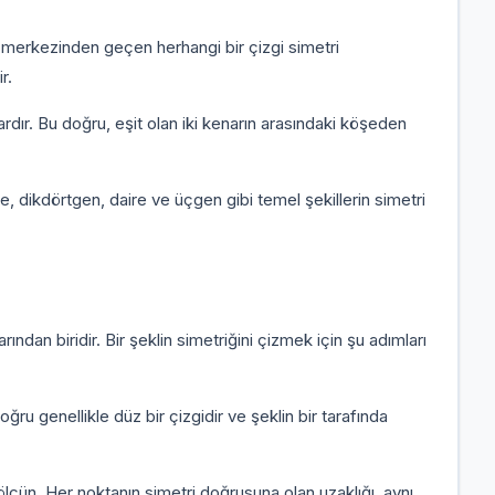
 merkezinden geçen herhangi bir çizgi simetri
r.
rdır. Bu doğru, eşit olan iki kenarın arasındaki köşeden
, dikdörtgen, daire ve üçgen gibi temel şekillerin simetri
ından biridir. Bir şeklin simetriğini çizmek için şu adımları
ru genellikle düz bir çizgidir ve şeklin bir tarafında
 ölçün. Her noktanın simetri doğrusuna olan uzaklığı, aynı