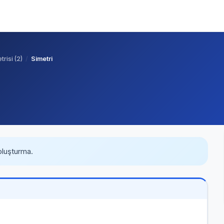
risi (2)
Simetri
.
oluşturma.