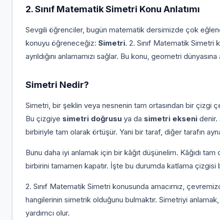
2. Sınıf Matematik Simetri Konu Anlatımı
Sevgili öğrenciler, bugün matematik dersimizde çok eğlenc
konuyu öğreneceğiz:
Simetri
. 2. Sınıf Matematik Simetri k
ayrıldığını anlamamızı sağlar. Bu konu, geometri dünyasına a
Simetri Nedir?
Simetri, bir şeklin veya nesnenin tam ortasından bir çizgi çek
Bu çizgiye
simetri doğrusu
ya da
simetri ekseni
denir. 
birbiriyle tam olarak örtüşür. Yani bir taraf, diğer tarafın ay
Bunu daha iyi anlamak için bir kâğıt düşünelim. Kâğıdı tam ort
birbirini tamamen kapatır. İşte bu durumda katlama çizgisi 
2. Sınıf Matematik Simetri konusunda amacımız, çevremizde
hangilerinin simetrik olduğunu bulmaktır. Simetriyi anlama
yardımcı olur.