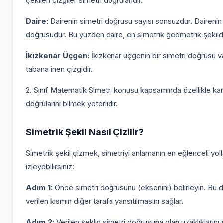
çekilen çizgiler simetri doğrularıdır.
Daire:
Dairenin simetri doğrusu sayısı sonsuzdur. Dairenin
doğrusudur. Bu yüzden daire, en simetrik geometrik şekildi
İkizkenar Üçgen:
İkizkenar üçgenin bir simetri doğrusu va
tabana inen çizgidir.
2. Sınıf Matematik Simetri konusu kapsamında özellikle kare
doğrularını bilmek yeterlidir.
Simetrik Şekil Nasıl Çizilir?
Simetrik şekil çizmek, simetriyi anlamanın en eğlenceli yollar
izleyebilirsiniz:
Adım 1:
Önce simetri doğrusunu (eksenini) belirleyin. Bu doğ
verilen kısmın diğer tarafa yansıtılmasını sağlar.
Adım 2:
Verilen şeklin simetri doğrusuna olan uzaklıklarını