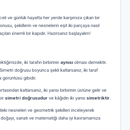
eli ve günlük hayatta her yerde karşımıza çıkan bir
onusu, şekillerin ve nesnelerin eşit iki parçaya nasıl
çılan önemli bir kapıdır. Hazırsanız başlayalım!
tiğimizde, iki tarafın birbirinin
aynısı
olması demektir.
Simetri doğrusu boyunca şekli katlarsanız, iki taraf
na görüntüsü gibidir.
asından katlarsanız, iki yarısı birbirinin üstüne gelir ve
bir
simetri doğrusudur
ve kâğıdın iki yarısı
simetriktir
.
ki nesneleri ve geometrik şekilleri inceleyerek
k, doğayı, sanatı ve matematiği daha iyi kavramamıza