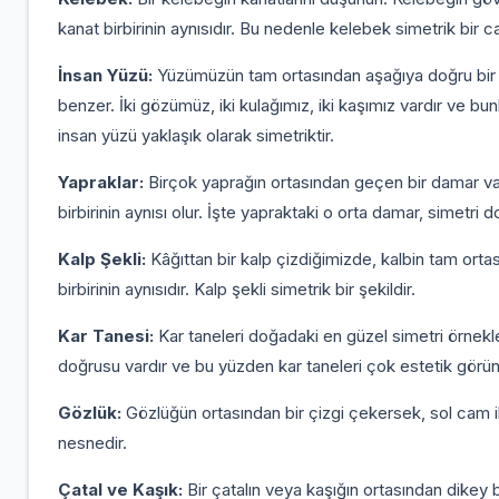
kanat birbirinin aynısıdır. Bu nedenle kelebek simetrik bir c
İnsan Yüzü:
Yüzümüzün tam ortasından aşağıya doğru bir çiz
benzer. İki gözümüz, iki kulağımız, iki kaşımız vardır ve bun
insan yüzü yaklaşık olarak simetriktir.
Yapraklar:
Birçok yaprağın ortasından geçen bir damar var
birbirinin aynısı olur. İşte yapraktaki o orta damar, simetri d
Kalp Şekli:
Kâğıttan bir kalp çizdiğimizde, kalbin tam ortas
birbirinin aynısıdır. Kalp şekli simetrik bir şekildir.
Kar Tanesi:
Kar taneleri doğadaki en güzel simetri örnekler
doğrusu vardır ve bu yüzden kar taneleri çok estetik görün
Gözlük:
Gözlüğün ortasından bir çizgi çekersek, sol cam ile
nesnedir.
Çatal ve Kaşık:
Bir çatalın veya kaşığın ortasından dikey bi