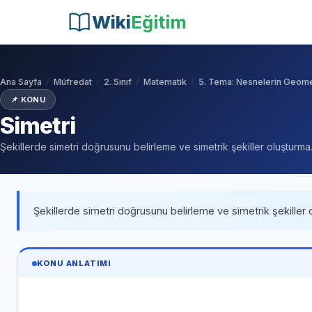
Wiki
Eğitim
Ana Sayfa
Müfredat
2. Sınıf
Matematik
5. Tema: Nesnelerin Geomet
📌 KONU
Simetri
Şekillerde simetri doğrusunu belirleme ve simetrik şekiller oluşturma
Şekillerde simetri doğrusunu belirleme ve simetrik şekiller 
KONU ANLATIMI