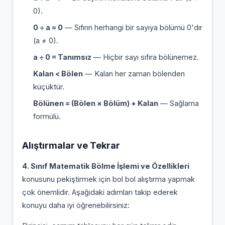
0).
0 ÷ a = 0
— Sıfırın herhangi bir sayıya bölümü 0'dır
(a ≠ 0).
a ÷ 0 = Tanımsız
— Hiçbir sayı sıfıra bölünemez.
Kalan < Bölen
— Kalan her zaman bölenden
küçüktür.
Bölünen = (Bölen × Bölüm) + Kalan
— Sağlama
formülü.
Alıştırmalar ve Tekrar
4. Sınıf Matematik Bölme İşlemi ve Özellikleri
konusunu pekiştirmek için bol bol alıştırma yapmak
çok önemlidir. Aşağıdaki adımları takip ederek
konuyu daha iyi öğrenebilirsiniz: