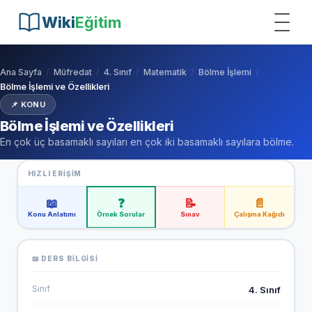
Wiki
Eğitim
Ana Sayfa
Müfredat
4. Sınıf
Matematik
Bölme İşlemi
Bölme İşlemi ve Özellikleri
📌 KONU
Bölme İşlemi ve Özellikleri
En çok üç basamaklı sayıları en çok iki basamaklı sayılara bölme.
HIZLI ERIŞIM
📖
❓
📝
📄
Konu Anlatımı
Örnek Sorular
Sınav
Çalışma Kağıdı
📖 DERS BILGISI
Sınıf
4. Sınıf